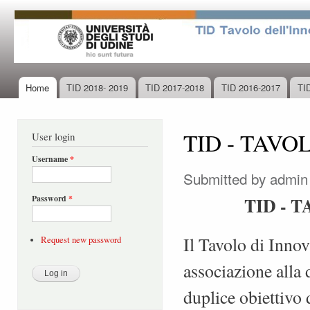
Ski
mai
con
Home
TID 2018- 2019
TID 2017-2018
TID 2016-2017
TI
Main menu
TID - TAV
User login
Username
*
Submitted by
admin
Password
*
TID - 
Il Tavolo di Innov
Request new password
associazione alla 
duplice obiettivo 