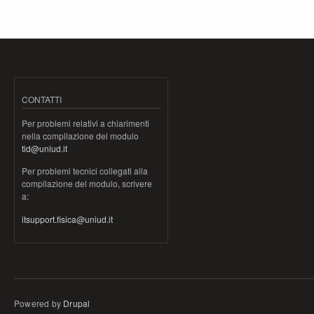
CONTATTI
Per problemi relativi a chiarimenti
nella compilazione del modulo
tid@uniud.it
Per problemi tecnici collegati alla
compilazione del modulo, scrivere
a:
itsupport.fisica@uniud.it
Powered by
Drupal