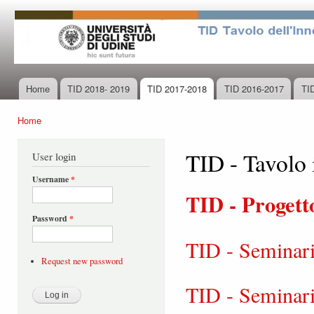
Ski
mai
con
Home
TID 2018- 2019
TID 2017-2018
TID 2016-2017
TI
Main menu
Home
You are here
TID - Tavolo
User login
Username
*
TID - Proget
Password
*
TID - Seminar
Request new password
TID - Seminari 