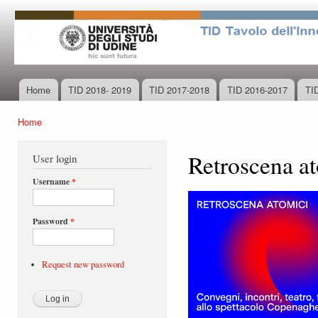
Ski
mai
con
Home
TID 2018- 2019
TID 2017-2018
TID 2016-2017
TI
Main menu
Home
You are here
Retroscena a
User login
Username
*
Password
*
Request new password