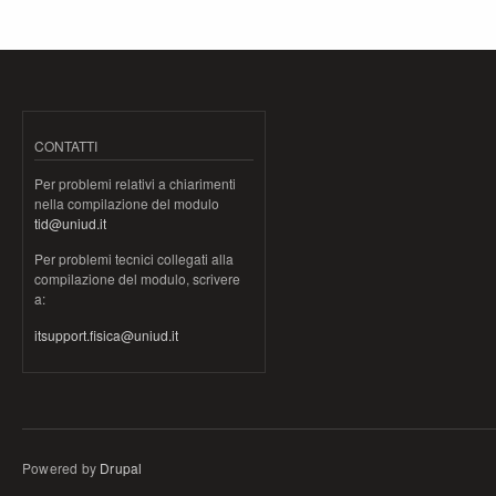
CONTATTI
Per problemi relativi a chiarimenti
nella compilazione del modulo
tid@uniud.it
Per problemi tecnici collegati alla
compilazione del modulo, scrivere
a:
itsupport.fisica@uniud.it
Powered by
Drupal